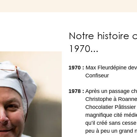
Notre histoir
1970...
197
0 :
Max Fleurdépine devi
Confiseur
1978 :
Après un passage ch
Christophe à Roanne, M
Chocolatier Pâtissier dan
magnifique cité médiéva
qu’il créé sans cesse de
peu à peu un grand nom