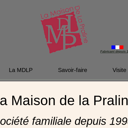
Fabricant depuis 
La MDLP
Savoir-faire
Visite
a Maison de la Prali
ociété familiale depuis 19