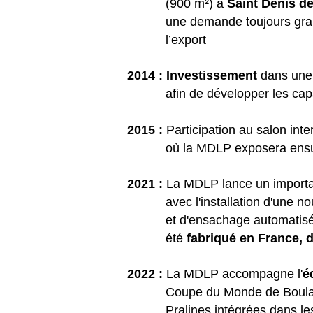
(900 m²) à
Saint Denis d
une demande toujours grandi
l’export
2014 :
Investissement
dans une
afin de développer les capaci
2015 :
Participation au salon inte
où la MDLP exposera ensuite
2021 :
La MDLP lance un import
avec l'installation d'une n
et d'ensachage automatisée, 
été
fabriqué en France, d
2022 :
La MDLP accompagne l'
é
Coupe du Monde de Boulanger
Pralines intégrées dans les 