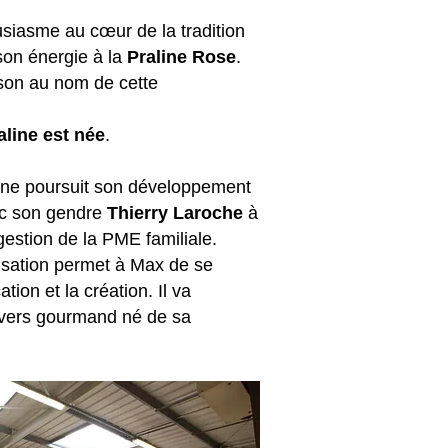
siasme au cœur de la tradition
son énergie à la
Praline Rose
.
n au nom de cette
ne est née
.
ine poursuit son développement
 son gendre
Thierry Laroche
à
stion de la PME familiale.
tion permet à Max de se
on et la création. Il va
rs gourmand né de sa