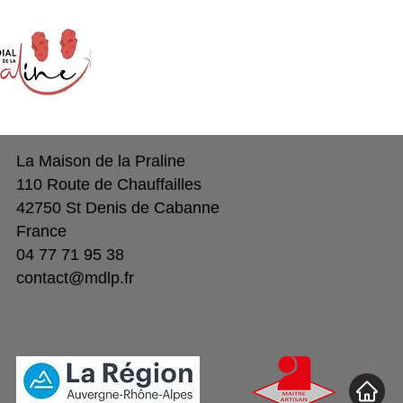
La Maison de la Praline
110 Route de Chauffailles
42750 St Denis de Cabanne
France
04 77 71 95 38
contact@mdlp.fr