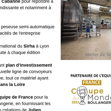
e Cabanne
pour répondre à
ssante et notamment à
 peseuse semi-automatique
tés de l'entreprise
rnational du
Sirha
à Lyon
 à chaque édition
Atelier de 
ant
plan d'investissement
ouvelle ligne de convoyeurs
tout ce matériel ayant
ans la Loire
quipe de France
pour la
ie, en fournissant les
créations de
Julien