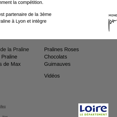
nt la compétition.
st partenaire de la 3ème
ine à Lyon et intègre
 de la Praline
Pralines Roses
 Praline
Chocolats
s de Max
Guimauves
Vidéos
lles