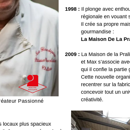
1998 :
Il plonge avec enthou
régionale en vouant 
Il crée sa propre maiso
gourmandise :
La Maison De La Prali
2009 :
La Maison de la Pral
et Max s’associe avec
qui il confie la partie ge
Cette nouvelle organisa
recentrer sur la fabricati
concevoir tout un unive
créativité.
réateur Passionné
locaux plus spacieux