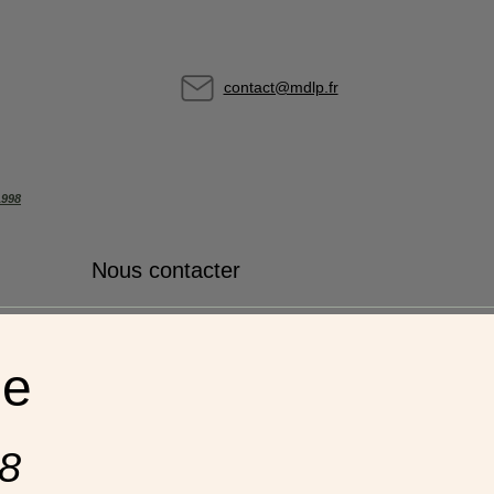
contact@mdlp.fr
1998
Nous contacter
ne
98