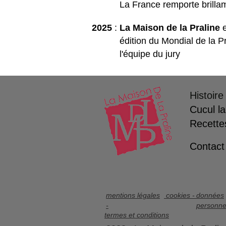
La France remporte brillamme
2025
:
La Maison de la Praline
e
édition du Mondial de la Pral
l'équipe du jury
Histoire
Cucul la
Recette
Contact
mentions légales
cookies -
données
-
personne
termes et conditions